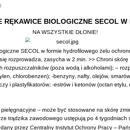
)
 RĘKAWICE BIOLOGICZNE SECOL W 
NA WSZYSTKIE DŁONIE!
logiczne SECOL w formie hydrofilowego żelu ochro
o się rozprowadza, zasycha w 2 min.
>> Chroni skórę
ch rozpuszczalników (poza wodą i alkoholami);
– roz
etylen, chlorobenzen); -benzyny, nafty, olejów, smar
y i plastyfikatorów; -estrów i ketonów (octan etylu, 
 i pielęgnacyjne – może być stosowane na skórę zm
ze trądzika zawodowego ustępują po 4 tygodniach 
ydany przez Centralny Instytut Ochrony Pracy – Pa