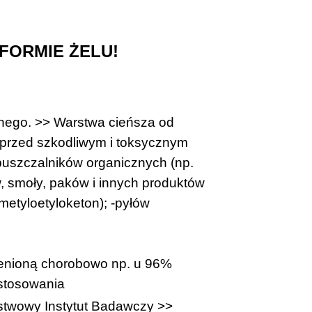
FORMIE ŻELU!
nnego
.
>> Warstwa cieńsza od
 przed szkodliwym i toksycznym
puszczalników organicznych (np.
ów, smoły, paków i innych produktów
metyloetyloketon); -pyłów
ienioną chorobowo np. u 96%
stosowania
ństwowy Instytut Badawczy
>>