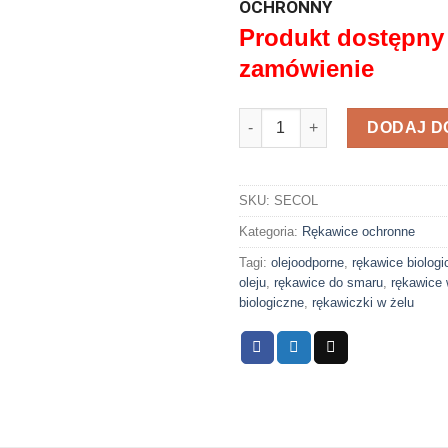
OCHRONNY
Produkt dostępny
zamówienie
ilość RĘKAWICZKI BIOLOGI
DODAJ D
SKU:
SECOL
Kategoria:
Rękawice ochronne
Tagi:
olejoodporne
,
rękawice biologi
oleju
,
rękawice do smaru
,
rękawice 
biologiczne
,
rękawiczki w żelu