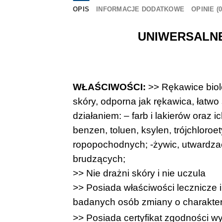
OPIS
INFORMACJE DODATKOWE
OPINIE (0
UNIWERSALNE
WŁAŚCIWOŚCI:
>> Rękawice bio
skóry, odporna jak rękawica, łatw
działaniem: – farb i lakierów
oraz i
benzen, toluen, ksylen, trójchloro
ropopochodnych; -żywic, utwardzacz
brudzących;
>> Nie drażni skóry i nie uczula
>> Posiada właściwości lecznicze
badanych osób zmiany o charakter
>> Posiada certyfikat zgodności w