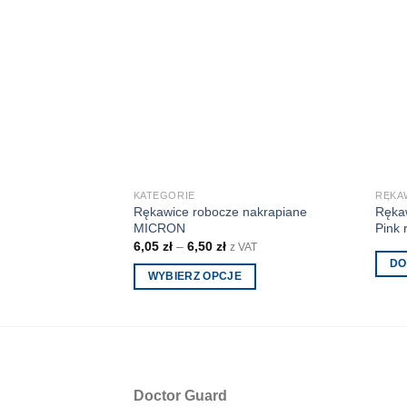
KATEGORIE
RĘKA
Rękawice robocze nakrapiane
Rękaw
MICRON
Pink 
6,05
zł
–
6,50
zł
z VAT
DO
WYBIERZ OPCJE
Ten
produkt
ma
wiele
wariantów.
Doctor Guard
Opcje