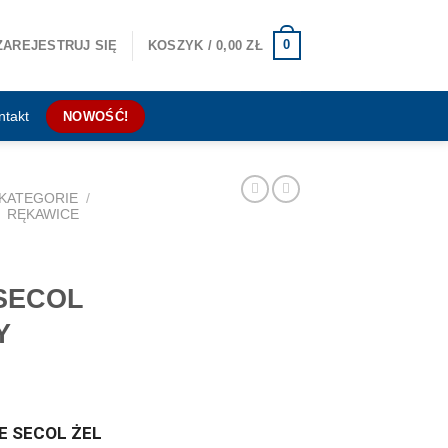
0
ZAREJESTRUJ SIĘ
KOSZYK /
0,00
ZŁ
ntakt
NOWOŚĆ!
KATEGORIE
/
RĘKAWICE
SECOL
Y
E SECOL ŻEL