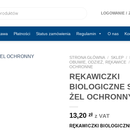
LOGOWANIE / 
tawa
Płatności
Status zamówienia
Regulamin
O nas
Ko
STRONA GŁÓWNA
/
SKLEP
/
OBUWIE, ODZIEŻ, RĘKAWICE
/
OCHRONNE
RĘKAWICZKI
BIOLOGICZNE 
ŻEL OCHRONN
13,20
zł
z VAT
RĘKAWICZKI BIOLOGICZN