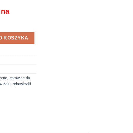
 na
CZNE SECOL ŻEL OCHRONNY
O KOSZYKA
czne
,
rękawice do
w żelu
,
rękawiczki