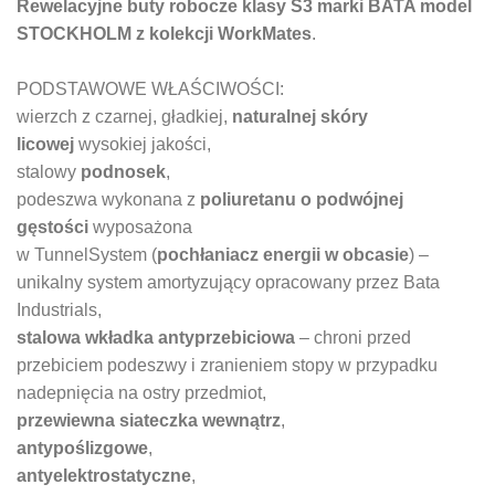
Rewelacyjne buty robocze klasy S3 marki BATA model
STOCKHOLM z kolekcji WorkMates
.
PODSTAWOWE WŁAŚCIWOŚCI:
wierzch z czarnej, gładkiej,
naturalnej skóry
licowej
wysokiej jakości,
stalowy
podnosek
,
podeszwa wykonana z
poliuretanu o podwójnej
gęstości
wyposażona
w TunnelSystem (
pochłaniacz energii w obcasie
) –
unikalny system amortyzujący opracowany przez Bata
Industrials,
stalowa wkładka antyprzebiciowa
– chroni przed
przebiciem podeszwy i zranieniem stopy w przypadku
nadepnięcia na ostry przedmiot,
przewiewna siateczka wewnątrz
,
antypoślizgowe
,
antyelektrostatyczne
,