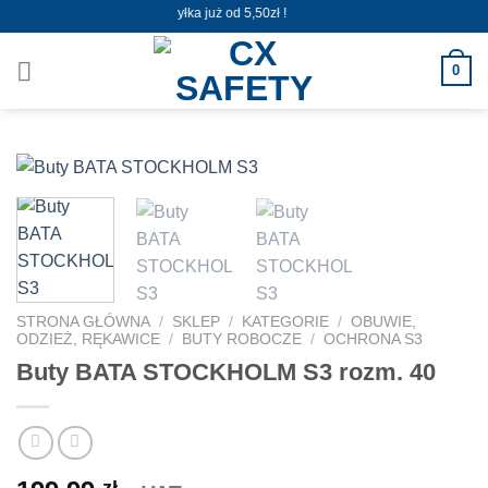
Skip
Wysyłka już od 5,50zł !
to
content
0
STRONA GŁÓWNA
/
SKLEP
/
KATEGORIE
/
OBUWIE,
ODZIEŻ, RĘKAWICE
/
BUTY ROBOCZE
/
OCHRONA S3
Buty BATA STOCKHOLM S3 rozm. 40
zł