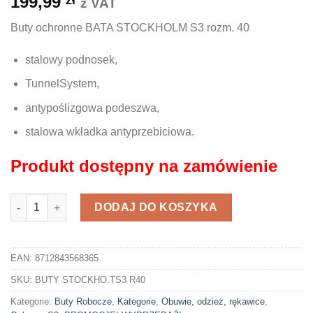
199,99
z VAT
Buty ochronne BATA STOCKHOLM S3 rozm. 40
stalowy podnosek,
TunnelSystem,
antypoślizgowa podeszwa,
stalowa wkładka antyprzebiciowa.
Produkt dostępny na zamówienie
ilość Buty BATA STOCKHOLM S3 rozm. 40
DODAJ DO KOSZYKA
EAN:
8712843568365
SKU:
BUTY STOCKHO.TS3 R40
Kategorie:
Buty Robocze
,
Kategorie
,
Obuwie, odzież, rękawice
,