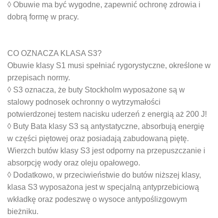
◊ Obuwie ma być wygodne, zapewnić ochronę zdrowia i
dobrą formę w pracy.
CO OZNACZA KLASA S3?
Obuwie klasy S1 musi spełniać rygorystyczne, określone w
przepisach normy.
◊ S3 oznacza, że buty Stockholm wyposażone są w
stalowy podnosek ochronny o wytrzymałości
potwierdzonej testem nacisku uderzeń z energią aż 200 J!
◊ Buty Bata klasy S3 są antystatyczne, absorbują energię
w części piętowej oraz posiadają zabudowaną piętę.
Wierzch butów klasy S3 jest odporny na przepuszczanie i
absorpcję wody oraz oleju opałowego.
◊ Dodatkowo, w przeciwieństwie do butów niższej klasy,
klasa S3 wyposażona jest w specjalną antyprzebiciową
wkładkę oraz podeszwę o wysoce antypoślizgowym
bieżniku.