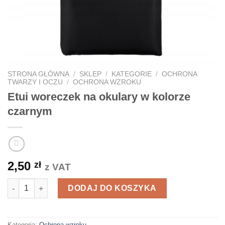
STRONA GŁÓWNA
/
SKLEP
/
KATEGORIE
/
OCHRONA
TWARZY I OCZU
/
OCHRONA WZROKU
Etui woreczek na okulary w kolorze
czarnym
2,50
zł
z VAT
ilość Etui woreczek na okulary w kolorze czarnym
DODAJ DO KOSZYKA
Kategoria:
Ochrona wzroku