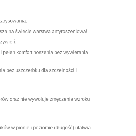
zarysowania.
psza na świecie warstwa antyroszeniowa!
rzywień.
i pełen komfort noszenia bez wywierania
ia bez uszczerbku dla szczelności i
lorów oraz nie wywołuje zmęczenia wzroku
ków w pionie i poziomie (długość) ułatwia