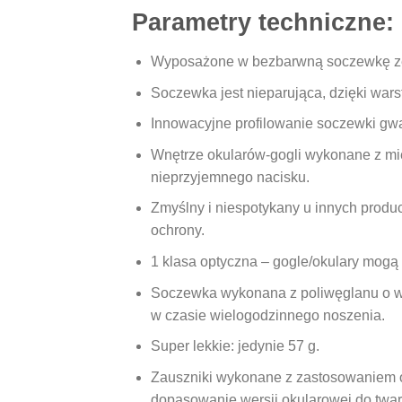
Parametry techniczne:
Wyposażone w bezbarwną soczewkę ze
Soczewka jest nieparująca, dzięki war
Innowacyjne profilowanie soczewki gwa
Wnętrze okularów-gogli wykonane z mi
nieprzyjemnego nacisku.
Zmyślny i niespotykany u innych produ
ochrony.
1 klasa optyczna – gogle/okulary mogą
Soczewka wykonana z poliwęglanu o wys
w czasie wielogodzinnego noszenia.
Super lekkie: jedynie 57 g.
Zauszniki wykonane z zastosowaniem op
dopasowanie wersji okularowej do twar