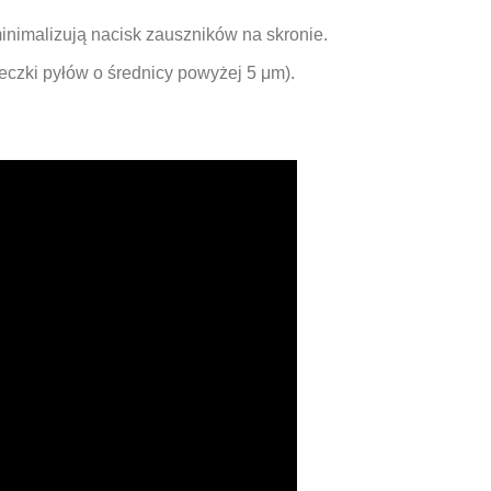
nimalizują nacisk zauszników na skronie.
eczki pyłów o średnicy powyżej 5 μm).