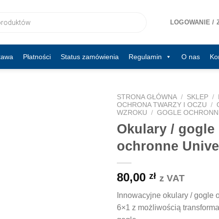
LOGOWANIE / 
tawa
Płatności
Status zamówienia
Regulamin
O nas
Ko
STRONA GŁÓWNA
/
SKLEP
/
OCHRONA TWARZY I OCZU
/
WZROKU
/
GOGLE OCHRONN
Okulary / gogle
ochronne Unive
80,00
zł
z VAT
Innowacyjne okulary / gogle 
6×1 z możliwością transforma