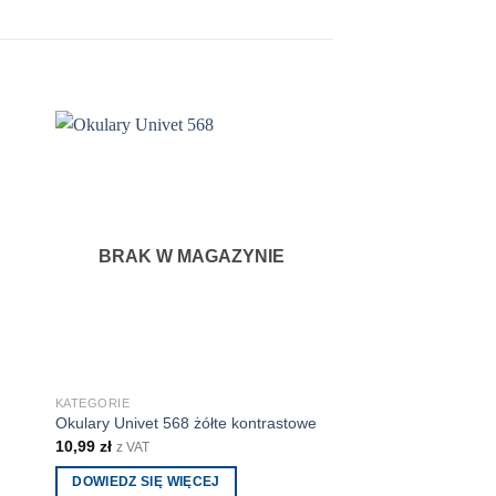
BRAK W MAGAZYNIE
BRAK W M
KATEGORIE
KATEGORIE
Maska przeciwgazow
Okulary Univet 568 żółte kontrastowe
wizjer) + filtr ABEK2P
10,99
zł
z VAT
848,40
zł
z VAT
DOWIEDZ SIĘ WIĘCEJ