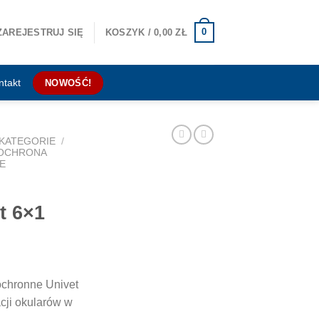
0
ZAREJESTRUJ SIĘ
KOSZYK /
0,00
ZŁ
ntakt
NOWOŚĆ!
KATEGORIE
/
OCHRONA
E
t 6×1
ochronne Univet
cji okularów w