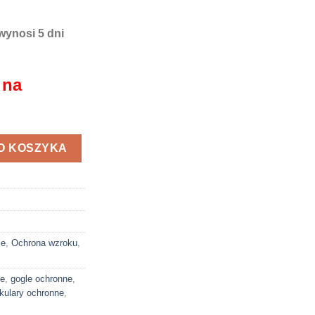
wynosi 5 dni
 na
 Univet 6x1
O KOSZYKA
ie
,
Ochrona wzroku
,
ce
,
gogle ochronne
,
kulary ochronne
,