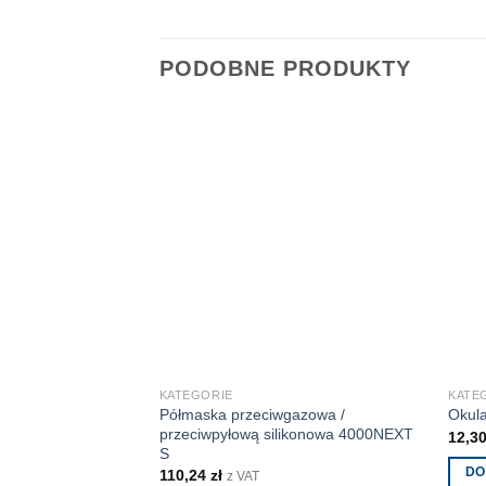
PODOBNE PRODUKTY
KATEGORIE
KATE
Półmaska przeciwgazowa /
Okula
przeciwpyłową silikonowa 4000NEXT
12,3
S
DO
110,24
zł
z VAT