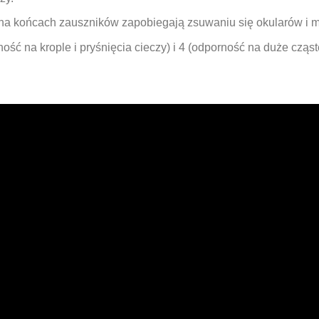
a końcach zauszników zapobiegają zsuwaniu się okularów i mi
ć na krople i pryśnięcia cieczy) i 4 (odporność na duże cząst