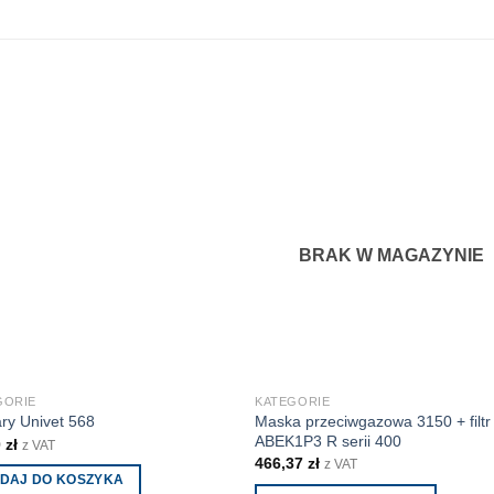
BRAK W MAGAZYNIE
GORIE
KATEGORIE
Maska przeciwgazowa 3150 + filtr
ry Univet 568
ABEK1P3 R serii 400
0
zł
z VAT
466,37
zł
z VAT
DAJ DO KOSZYKA