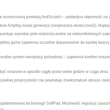
 wzmocnioną powłoką AntiScratch – podwójna odporność na 
stwie Antyfog nowej generacji (zwiększona skuteczność). Najle
rantuje szerokie pole widzenia wolne od niekomfortowych zak
ękkiej gumy zapewnia szczelne dopasowanie do każdej twarzy 
centów system wentylacji pośredniej – zapewnia komfort noszen
 być noszone w sposób ciągły przez wiele godzin w ciągu dnia.
okiej przejrzystości nie powoduje zniekształceń obrazu i ko
atentowanej technologii SoftPad. Możliwość regulacji zauszni
zy.