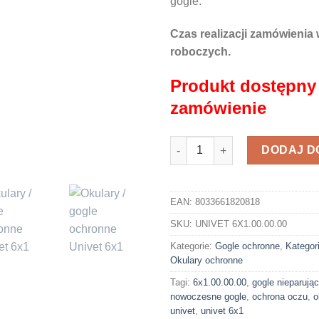
gogle.
Czas realizacji zamówienia 
roboczych.
Produkt dostępny
zamówienie
ilość Okulary / gogle ochronne
DODAJ D
EAN:
8033661820818
SKU:
UNIVET 6X1.00.00.00
Kategorie:
Gogle ochronne
,
Kategor
Okulary ochronne
Tagi:
6x1.00.00.00
,
gogle nieparują
nowoczesne gogle
,
ochrona oczu
,
o
univet
,
univet 6x1