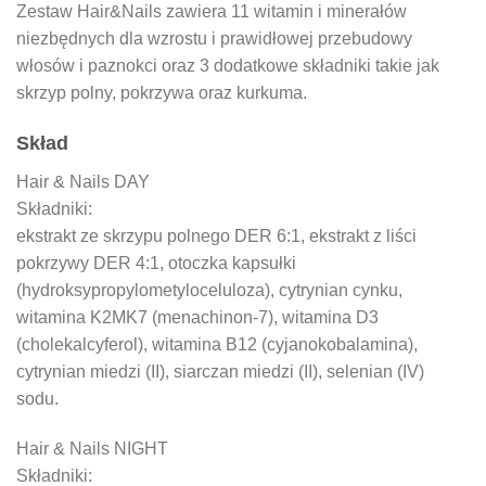
Zestaw Hair&Nails zawiera 11 witamin i minerałów
niezbędnych dla wzrostu i prawidłowej przebudowy
włosów i paznokci oraz 3 dodatkowe składniki takie jak
skrzyp polny, pokrzywa oraz kurkuma.
Skład
Hair & Nails DAY
Składniki:
ekstrakt ze skrzypu polnego DER 6:1, ekstrakt z liści
pokrzywy DER 4:1, otoczka kapsułki
(hydroksypropylometyloceluloza), cytrynian cynku,
witamina K2MK7 (menachinon-7), witamina D3
(cholekalcyferol), witamina B12 (cyjanokobalamina),
cytrynian miedzi (II), siarczan miedzi (II), selenian (IV)
sodu.
Hair & Nails NIGHT
Składniki: