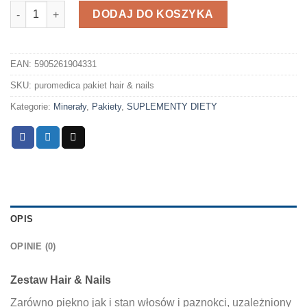
ilość Pakiet Hair & Nails
DODAJ DO KOSZYKA
EAN:
5905261904331
SKU:
puromedica pakiet hair & nails
Kategorie:
Minerały
,
Pakiety
,
SUPLEMENTY DIETY
OPIS
OPINIE (0)
Zestaw Hair & Nails
Zarówno piękno jak i stan włosów i paznokci, uzależniony