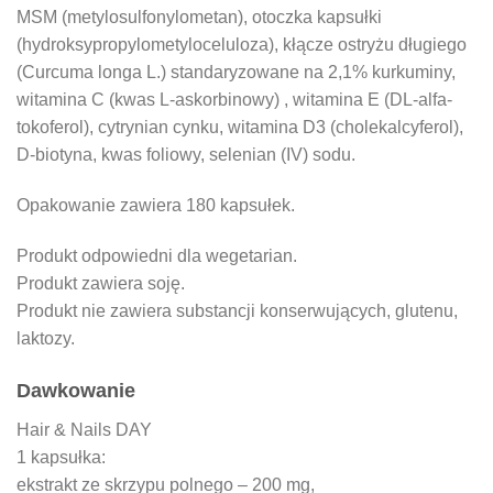
MSM (metylosulfonylometan), otoczka kapsułki
(hydroksypropylometyloceluloza), kłącze ostryżu długiego
(Curcuma longa L.) standaryzowane na 2,1% kurkuminy,
witamina C (kwas L-askorbinowy) , witamina E (DL-alfa-
tokoferol), cytrynian cynku, witamina D3 (cholekalcyferol),
D-biotyna, kwas foliowy, selenian (IV) sodu.
Opakowanie zawiera 180 kapsułek.
Produkt odpowiedni dla wegetarian.
Produkt zawiera soję.
Produkt nie zawiera substancji konserwujących, glutenu,
laktozy.
Dawkowanie
Hair & Nails DAY
1 kapsułka:
ekstrakt ze skrzypu polnego – 200 mg,