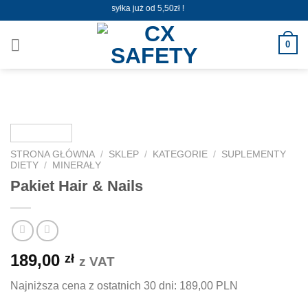
Skip
Wysyłka już od 5,50zł !
to
content
0
STRONA GŁÓWNA
/
SKLEP
/
KATEGORIE
/
SUPLEMENTY
DIETY
/
MINERAŁY
Pakiet Hair & Nails
189,00
zł
z VAT
Najniższa cena z ostatnich 30 dni:
189,00 PLN