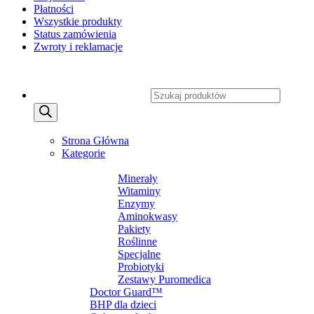
Płatności
Wszystkie produkty
Status zamówienia
Zwroty i reklamacje
Copyright 2026 ©
CXSafety.pl
Wyszukiwarka produktów
MENU
MENU
Strona Główna
Kategorie
SUPLEMENTY DIETY
Minerały
Witaminy
Enzymy
Aminokwasy
Pakiety
Roślinne
Specjalne
Probiotyki
Zestawy Puromedica
Doctor Guard™
BHP dla dzieci