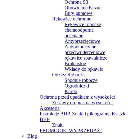
Ochrona S3
Obuwie medyczne
Buty gumowe
Rękawice ochronne
Rękawice robocze
chemoodporne
ocieplane
Antyprzecięciowe
Antywibracyjne
przeciwuderzeniowe
rękawice spawalnicze
Brukarskie
Wkłady do rękawic
Odzież Robocza
Spodnie robocze
Ogrodniczki
Kurtki
Ochrona przed upadkiem z wysokości
Zestawy do prac na wysokości
Akcesoria
Instrukcje BHP, Znaki i piktogramy, Książki
BHP
Znaki
PROMOCJE! WYPRZEDAŻ!
Blog