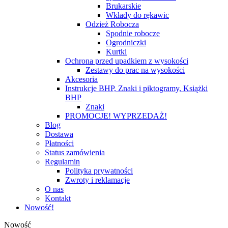
Brukarskie
Wkłady do rękawic
Odzież Robocza
Spodnie robocze
Ogrodniczki
Kurtki
Ochrona przed upadkiem z wysokości
Zestawy do prac na wysokości
Akcesoria
Instrukcje BHP, Znaki i piktogramy, Książki
BHP
Znaki
PROMOCJE! WYPRZEDAŻ!
Blog
Dostawa
Płatności
Status zamówienia
Regulamin
Polityka prywatności
Zwroty i reklamacje
O nas
Kontakt
Nowość!
Nowość