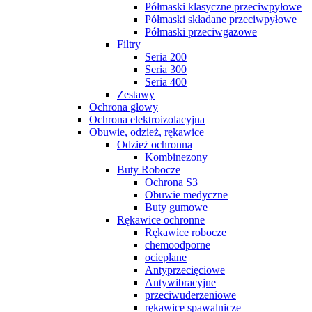
Półmaski klasyczne przeciwpyłowe
Półmaski składane przeciwpyłowe
Półmaski przeciwgazowe
Filtry
Seria 200
Seria 300
Seria 400
Zestawy
Ochrona głowy
Ochrona elektroizolacyjna
Obuwie, odzież, rękawice
Odzież ochronna
Kombinezony
Buty Robocze
Ochrona S3
Obuwie medyczne
Buty gumowe
Rękawice ochronne
Rękawice robocze
chemoodporne
ocieplane
Antyprzecięciowe
Antywibracyjne
przeciwuderzeniowe
rękawice spawalnicze