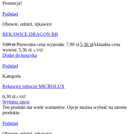
Promocja!
Podgląd
Obuwie, odzież, rękawice
RĘKAWICE DRAGON BB
7,99
zł
Pierwotna cena wynosiła: 7,99 zł.
5,36
zł
Aktualna cena
wynosi: 5,36 zł.
z VAT
Dodaj do koszyka
Podgląd
Kategorie
Rękawice robocze MICROLUX
6,30
zł
z VAT
Wybierz opcje
Ten produkt ma wiele wariantów. Opcje można wybrać na stronie
produktu
Podgląd
Obuwie, odzież, rękawice