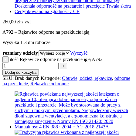
260,00
zł
z VAT
A792 – Rękawice odporne na przekłucie igłą
Wysyłka 1-3 dni robocze
rozmiary odzieży
Wyczyść
ilość Rękawice odporne na przekłucie igłą A792
Dodaj do koszyka
SKU:
Brak danych
Kategorie:
Obuwie, odzież, rękawice
,
odporne
na przekłucie
,
Rękawice ochronne