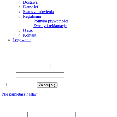
Dostawa
Płatności
Status zamówienia
Regulamin
Polityka prywatności
Zwroty i reklamacje
O nas
Kontakt
Logowanie
Logowanie
Nazwa użytkownika lub adres e-mail
*
Hasło
*
Zapamiętaj mnie
Zaloguj się
Nie pamiętasz hasła?
Zarejestruj się
Adres e-mail
*