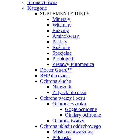
Strona Główna
Kategorie
SUPLEMENTY DIETY
Minerały
Witaminy
Enzymy
Aminokwasy
Pakiety
Roślinne
Specjalne
Probiotyki
Zestawy Puromedica
Doctor Guard™
BHP dla dzieci
Ochrona słuchu
Nauszniki
Zatyczki do uszu
Ochrona twarzy i oczu
Ochrona wzroku
Gogle ochronne
Okulary ochronne
Ochrona twarzy
Ochrona układu oddechowego
Maski całotwarzowe
Półmaski