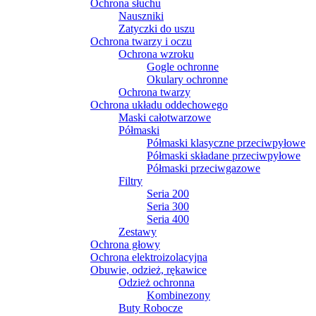
Ochrona słuchu
Nauszniki
Zatyczki do uszu
Ochrona twarzy i oczu
Ochrona wzroku
Gogle ochronne
Okulary ochronne
Ochrona twarzy
Ochrona układu oddechowego
Maski całotwarzowe
Półmaski
Półmaski klasyczne przeciwpyłowe
Półmaski składane przeciwpyłowe
Półmaski przeciwgazowe
Filtry
Seria 200
Seria 300
Seria 400
Zestawy
Ochrona głowy
Ochrona elektroizolacyjna
Obuwie, odzież, rękawice
Odzież ochronna
Kombinezony
Buty Robocze