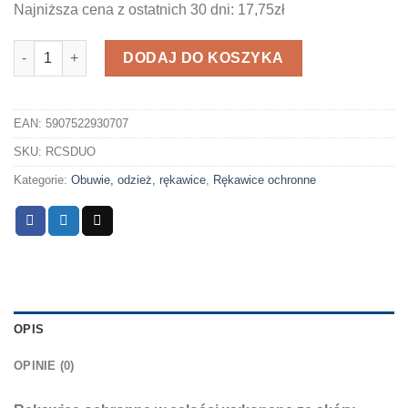
Najniższa cena z ostatnich 30 dni: 17,75zł
ilość Rękawice RLCSDUO r. 10
DODAJ DO KOSZYKA
EAN:
5907522930707
SKU:
RCSDUO
Kategorie:
Obuwie, odzież, rękawice
,
Rękawice ochronne
OPIS
OPINIE (0)