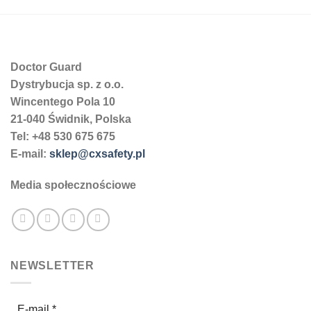
produkt
ma
wiele
wariantów.
Doctor Guard
Opcje
można
Dystrybucja sp. z o.o.
wybrać
Wincentego Pola 10
na
21-040 Świdnik, Polska
stronie
Tel: +48 530 675 675
produktu
E-mail:
sklep@cxsafety.pl
Media społecznościowe
NEWSLETTER
E-mail
*