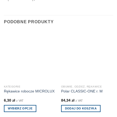
PODOBNE PRODUKTY
KATEGORIE
OBUWIE, ODZIEŻ, RĘKAWICE
Rękawice robocze MICROLUX
Polar CLASSIC-ONE r. M
6,30
zł
84,34
zł
z VAT
z VAT
WYBIERZ OPCJE
DODAJ DO KOSZYKA
Ten