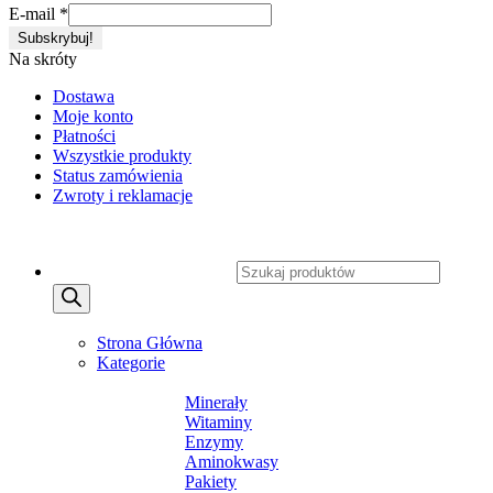
E-mail
*
Na skróty
Dostawa
Moje konto
Płatności
Wszystkie produkty
Status zamówienia
Zwroty i reklamacje
Copyright 2026 ©
CXSafety.pl
Wyszukiwarka produktów
MENU
MENU
Strona Główna
Kategorie
SUPLEMENTY DIETY
Minerały
Witaminy
Enzymy
Aminokwasy
Pakiety