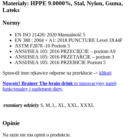
Materiały: HPPE 9.0000%, Stal, Nylon, Guma,
Lateks
Normy
EN ISO 21420: 2020 Manualność 5
EN 388 : 2004 + A1: 2018 PUNCTURE Level 3X44F
ASTM F2878 -10 Poziom 5
ANSI/ISEA 105: 2016 PRZECIĘCIE – poziom A9
ANSI/ISEA 105: 2016 PRZETARCIE – poziom 3
ANSI/ISEA 105: 2016 PRZEBICIE Poziom 5
Sprawdź inne rękawice odporne na przekłucie ->
kliknij
Nowość!
Brainer The brain drink
to innowacyjny napój
funkcjonalny i suplement diety.
rozmiary odzieży
S, M, L, XL, XXL, XXXL
Opinie
Na razie nie ma opinii o produkcie.