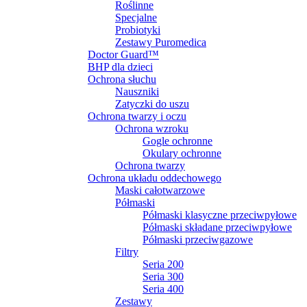
Roślinne
Specjalne
Probiotyki
Zestawy Puromedica
Doctor Guard™
BHP dla dzieci
Ochrona słuchu
Nauszniki
Zatyczki do uszu
Ochrona twarzy i oczu
Ochrona wzroku
Gogle ochronne
Okulary ochronne
Ochrona twarzy
Ochrona układu oddechowego
Maski całotwarzowe
Półmaski
Półmaski klasyczne przeciwpyłowe
Półmaski składane przeciwpyłowe
Półmaski przeciwgazowe
Filtry
Seria 200
Seria 300
Seria 400
Zestawy