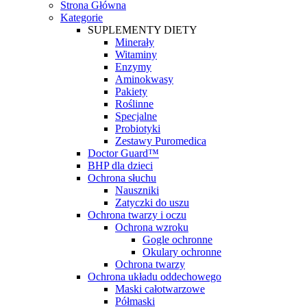
Strona Główna
Kategorie
SUPLEMENTY DIETY
Minerały
Witaminy
Enzymy
Aminokwasy
Pakiety
Roślinne
Specjalne
Probiotyki
Zestawy Puromedica
Doctor Guard™
BHP dla dzieci
Ochrona słuchu
Nauszniki
Zatyczki do uszu
Ochrona twarzy i oczu
Ochrona wzroku
Gogle ochronne
Okulary ochronne
Ochrona twarzy
Ochrona układu oddechowego
Maski całotwarzowe
Półmaski