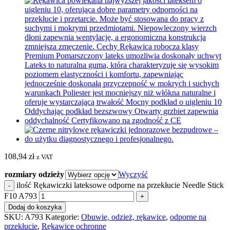
108,94
zł
z VAT
rozmiary odzieży
Wyczyść
ilość Rękawiczki lateksowe odporne na przekłucie Needle Stick
F10 A793
Dodaj do koszyka
SKU:
A793
Kategorie:
Obuwie, odzież, rękawice
,
odporne na
przekłucie
,
Rękawice ochronne