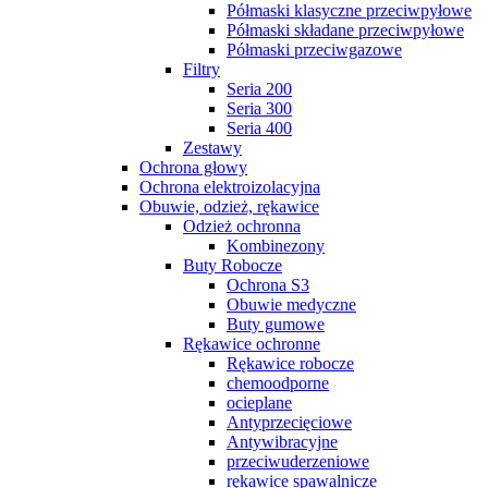
Półmaski klasyczne przeciwpyłowe
Półmaski składane przeciwpyłowe
Półmaski przeciwgazowe
Filtry
Seria 200
Seria 300
Seria 400
Zestawy
Ochrona głowy
Ochrona elektroizolacyjna
Obuwie, odzież, rękawice
Odzież ochronna
Kombinezony
Buty Robocze
Ochrona S3
Obuwie medyczne
Buty gumowe
Rękawice ochronne
Rękawice robocze
chemoodporne
ocieplane
Antyprzecięciowe
Antywibracyjne
przeciwuderzeniowe
rękawice spawalnicze