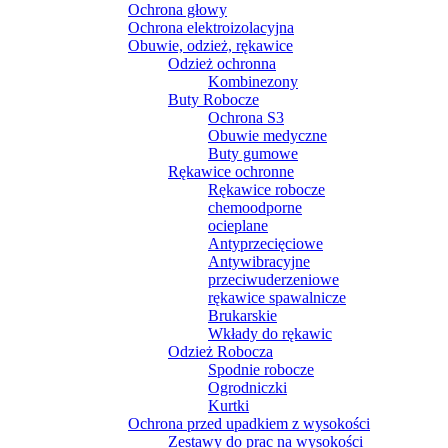
Ochrona głowy
Ochrona elektroizolacyjna
Obuwie, odzież, rękawice
Odzież ochronna
Kombinezony
Buty Robocze
Ochrona S3
Obuwie medyczne
Buty gumowe
Rękawice ochronne
Rękawice robocze
chemoodporne
ocieplane
Antyprzecięciowe
Antywibracyjne
przeciwuderzeniowe
rękawice spawalnicze
Brukarskie
Wkłady do rękawic
Odzież Robocza
Spodnie robocze
Ogrodniczki
Kurtki
Ochrona przed upadkiem z wysokości
Zestawy do prac na wysokości