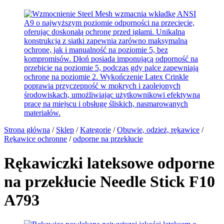
Strona główna
/
Sklep
/
Kategorie
/
Obuwie, odzież, rękawice
/
Rękawice ochronne
/
odporne na przekłucie
Rękawiczki lateksowe odporne
na przekłucie Needle Stick F10
A793