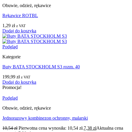
Obuwie, odzież, rękawice
Rękawice ROTBL
1,29
zł
z VAT
Dodaj do koszyka
Podgląd
Kategorie
Buty BATA STOCKHOLM S3 rozm. 40
199,99
zł
z VAT
Dodaj do koszyka
Promocja!
Podgląd
Obuwie, odzież, rękawice
Jednorazowy kombinezon ochronny, malarski
10,54
zł
Pierwotna cena wynosiła: 10,54 zł.
7,38
zł
Aktualna cena