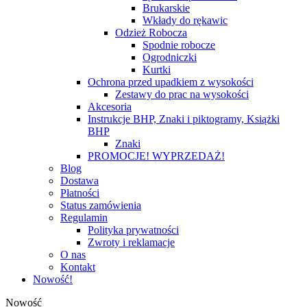
Brukarskie
Wkłady do rękawic
Odzież Robocza
Spodnie robocze
Ogrodniczki
Kurtki
Ochrona przed upadkiem z wysokości
Zestawy do prac na wysokości
Akcesoria
Instrukcje BHP, Znaki i piktogramy, Książki
BHP
Znaki
PROMOCJE! WYPRZEDAŻ!
Blog
Dostawa
Płatności
Status zamówienia
Regulamin
Polityka prywatności
Zwroty i reklamacje
O nas
Kontakt
Nowość!
Nowość