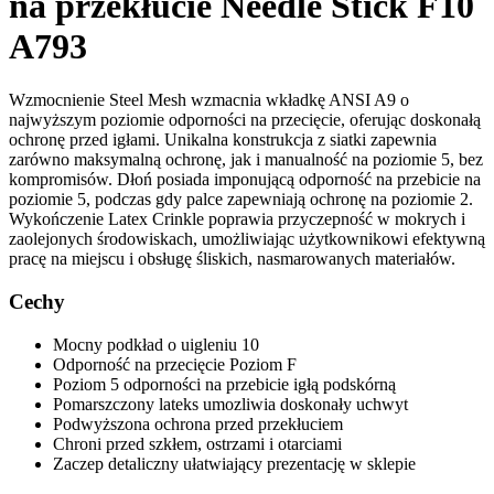
na przekłucie Needle Stick F10
A793
Wzmocnienie Steel Mesh wzmacnia wkładkę ANSI A9 o
najwyższym poziomie odporności na przecięcie, oferując doskonałą
ochronę przed igłami. Unikalna konstrukcja z siatki zapewnia
zarówno maksymalną ochronę, jak i manualność na poziomie 5, bez
kompromisów. Dłoń posiada imponującą odporność na przebicie na
poziomie 5, podczas gdy palce zapewniają ochronę na poziomie 2.
Wykończenie Latex Crinkle poprawia przyczepność w mokrych i
zaolejonych środowiskach, umożliwiając użytkownikowi efektywną
pracę na miejscu i obsługę śliskich, nasmarowanych materiałów.
Cechy
Mocny podkład o uigleniu 10
Odporność na przecięcie Poziom F
Poziom 5 odporności na przebicie igłą podskórną
Pomarszczony lateks umozliwia doskonały uchwyt
Podwyższona ochrona przed przekłuciem
Chroni przed szkłem, ostrzami i otarciami
Zaczep detaliczny ułatwiający prezentację w sklepie