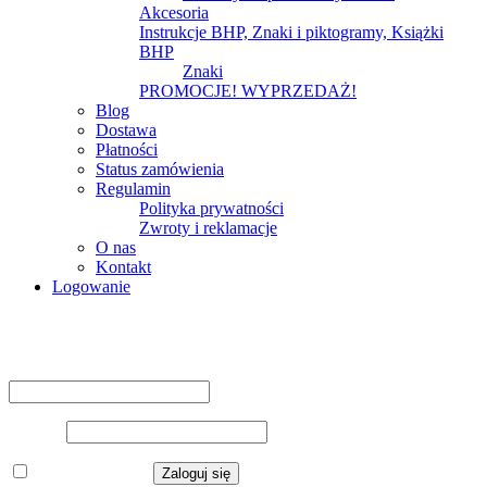
Akcesoria
Instrukcje BHP, Znaki i piktogramy, Książki
BHP
Znaki
PROMOCJE! WYPRZEDAŻ!
Blog
Dostawa
Płatności
Status zamówienia
Regulamin
Polityka prywatności
Zwroty i reklamacje
O nas
Kontakt
Logowanie
Logowanie
Nazwa użytkownika lub adres e-mail
*
Hasło
*
Zapamiętaj mnie
Zaloguj się