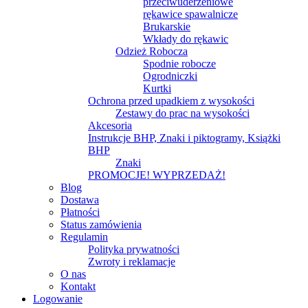
przeciwuderzeniowe
rękawice spawalnicze
Brukarskie
Wkłady do rękawic
Odzież Robocza
Spodnie robocze
Ogrodniczki
Kurtki
Ochrona przed upadkiem z wysokości
Zestawy do prac na wysokości
Akcesoria
Instrukcje BHP, Znaki i piktogramy, Książki
BHP
Znaki
PROMOCJE! WYPRZEDAŻ!
Blog
Dostawa
Płatności
Status zamówienia
Regulamin
Polityka prywatności
Zwroty i reklamacje
O nas
Kontakt
Logowanie