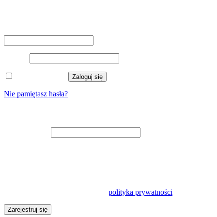
Logowanie
Nazwa użytkownika lub adres e-mail
*
Hasło
*
Zapamiętaj mnie
Zaloguj się
Nie pamiętasz hasła?
Zarejestruj się
Adres e-mail
*
Na adres e-mail zostanie wysłany odnośnik do ustawienia nowego
hasła.
Twoje dane osobowe będą wykorzystywane w celu usprawnienia
korzystania z tej witryny, zarządzania dostępem do konta oraz do
innych celów opisanych w naszej
polityka prywatności
.
Zarejestruj się