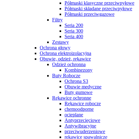
Półmaski klasyczne przeciwpyłowe
Półmaski składane przeciwpyłowe
Półmaski przeciwgazowe
Filtry
Seria 200
Seria 300
Seria 400
Zestawy
Ochrona głowy
Ochrona elektroizolacyjna
Obuwie, odzież, rękawice
Odzież ochronna
Kombinezony
Buty Robocze
Ochrona S3
Obuwie medyczne
Buty gumowe
Rękawice ochronne
Rękawice robocze
chemoodporne
ocieplane
Antyprzecięciowe
Antywibracyjne
przeciwuderzeniowe
rękawice spawalnicze