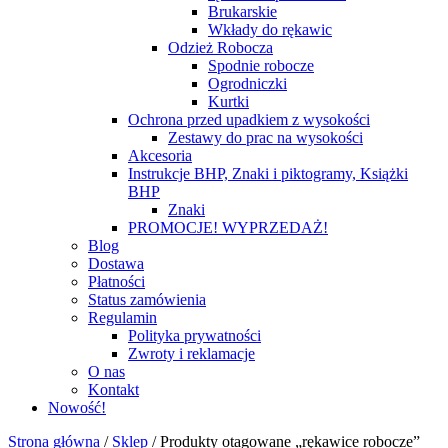
Brukarskie
Wkłady do rękawic
Odzież Robocza
Spodnie robocze
Ogrodniczki
Kurtki
Ochrona przed upadkiem z wysokości
Zestawy do prac na wysokości
Akcesoria
Instrukcje BHP, Znaki i piktogramy, Książki
BHP
Znaki
PROMOCJE! WYPRZEDAŻ!
Blog
Dostawa
Płatności
Status zamówienia
Regulamin
Polityka prywatności
Zwroty i reklamacje
O nas
Kontakt
Nowość!
Strona główna
/
Sklep
/
Produkty otagowane „rękawice robocze”