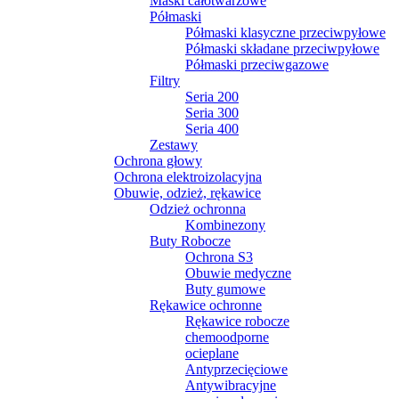
Maski całotwarzowe
Półmaski
Półmaski klasyczne przeciwpyłowe
Półmaski składane przeciwpyłowe
Półmaski przeciwgazowe
Filtry
Seria 200
Seria 300
Seria 400
Zestawy
Ochrona głowy
Ochrona elektroizolacyjna
Obuwie, odzież, rękawice
Odzież ochronna
Kombinezony
Buty Robocze
Ochrona S3
Obuwie medyczne
Buty gumowe
Rękawice ochronne
Rękawice robocze
chemoodporne
ocieplane
Antyprzecięciowe
Antywibracyjne