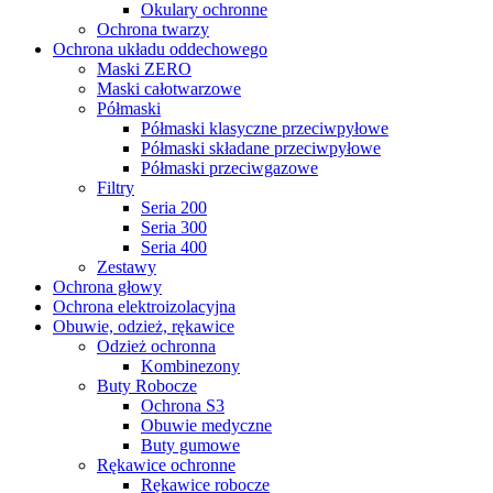
Okulary ochronne
Ochrona twarzy
Ochrona układu oddechowego
Maski ZERO
Maski całotwarzowe
Półmaski
Półmaski klasyczne przeciwpyłowe
Półmaski składane przeciwpyłowe
Półmaski przeciwgazowe
Filtry
Seria 200
Seria 300
Seria 400
Zestawy
Ochrona głowy
Ochrona elektroizolacyjna
Obuwie, odzież, rękawice
Odzież ochronna
Kombinezony
Buty Robocze
Ochrona S3
Obuwie medyczne
Buty gumowe
Rękawice ochronne
Rękawice robocze