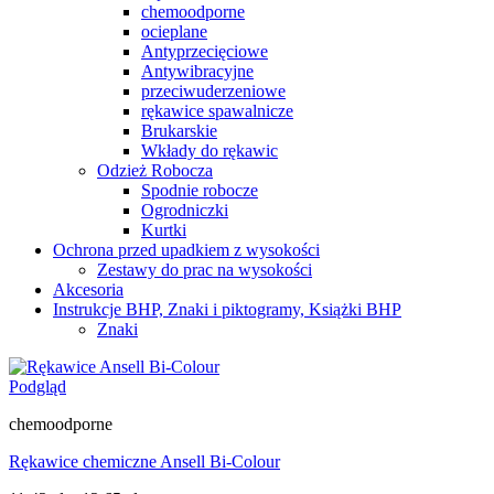
chemoodporne
ocieplane
Antyprzecięciowe
Antywibracyjne
przeciwuderzeniowe
rękawice spawalnicze
Brukarskie
Wkłady do rękawic
Odzież Robocza
Spodnie robocze
Ogrodniczki
Kurtki
Ochrona przed upadkiem z wysokości
Zestawy do prac na wysokości
Akcesoria
Instrukcje BHP, Znaki i piktogramy, Książki BHP
Znaki
Podgląd
chemoodporne
Rękawice chemiczne Ansell Bi-Colour