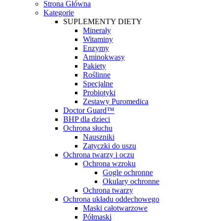
Strona Główna
Kategorie
SUPLEMENTY DIETY
Minerały
Witaminy
Enzymy
Aminokwasy
Pakiety
Roślinne
Specjalne
Probiotyki
Zestawy Puromedica
Doctor Guard™
BHP dla dzieci
Ochrona słuchu
Nauszniki
Zatyczki do uszu
Ochrona twarzy i oczu
Ochrona wzroku
Gogle ochronne
Okulary ochronne
Ochrona twarzy
Ochrona układu oddechowego
Maski całotwarzowe
Półmaski