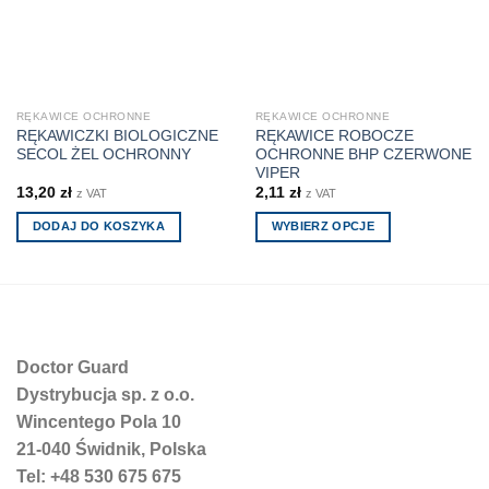
RĘKAWICE OCHRONNE
RĘKAWICE OCHRONNE
RĘKAWICZKI BIOLOGICZNE
RĘKAWICE ROBOCZE
SECOL ŻEL OCHRONNY
OCHRONNE BHP CZERWONE
VIPER
13,20
zł
2,11
zł
z VAT
z VAT
DODAJ DO KOSZYKA
WYBIERZ OPCJE
Ten
produkt
ma
wiele
wariantów.
Doctor Guard
Opcje
można
Dystrybucja sp. z o.o.
wybrać
Wincentego Pola 10
na
21-040 Świdnik, Polska
stronie
Tel: +48 530 675 675
produktu