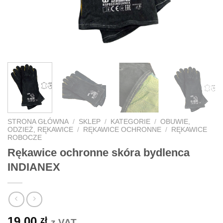
STRONA GŁÓWNA
/
SKLEP
/
KATEGORIE
/
OBUWIE,
ODZIEŻ, RĘKAWICE
/
RĘKAWICE OCHRONNE
/
RĘKAWICE
ROBOCZE
Rękawice ochronne skóra bydlenca
INDIANEX
19,00
zł
z VAT