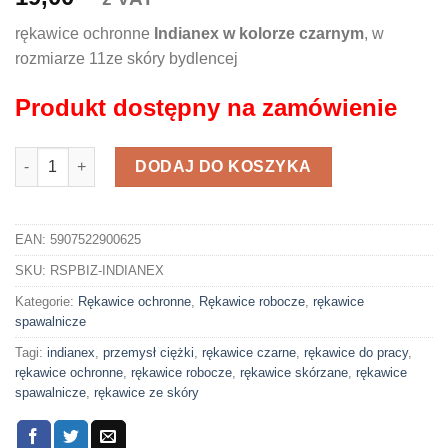
rękawice ochronne
Indianex w kolorze czarnym
, w
rozmiarze 11ze skóry bydlencej
Produkt dostępny na zamówienie
ilość Rękawice ochronne skóra bydlenca INDIANEX
DODAJ DO KOSZYKA
EAN:
5907522900625
SKU:
RSPBIZ-INDIANEX
Kategorie:
Rękawice ochronne
,
Rękawice robocze
,
rękawice
spawalnicze
Tagi:
indianex
,
przemysł ciężki
,
rękawice czarne
,
rękawice do pracy
,
rękawice ochronne
,
rękawice robocze
,
rękawice skórzane
,
rękawice
spawalnicze
,
rękawice ze skóry