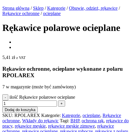
Strona główna
/
Sklep
/
Kategorie
/
Obuwie, odzież, rękawice
/
Rękawice ochronne
/
ocieplane
Rękawice polarowe ocieplane
5,41
zł
z VAT
Rękawice ochronne, ocieplane wykonane z polaru
RPOLAREX
7 w magazynie (może być zamówiony)
ilość Rękawice polarowe ocieplane
Dodaj do koszyka
SKU:
RPOLAREX
Kategorie:
Kategorie
,
ocieplane
,
Rękawice
ochronne
,
Wkłady do rękawic
Tagi:
BHP
,
ochrona rąk
,
rękawice do
pracy
,
rękawice męskie
,
rękawice męskie zimowe
,
rękawice
ochronne
,
rękawice ocieplane
,
rękawice robocze
,
rękawice z polaru
,