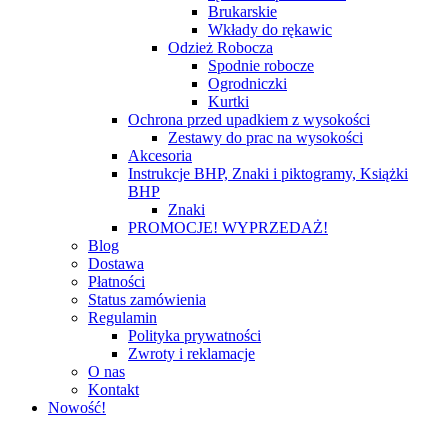
Brukarskie
Wkłady do rękawic
Odzież Robocza
Spodnie robocze
Ogrodniczki
Kurtki
Ochrona przed upadkiem z wysokości
Zestawy do prac na wysokości
Akcesoria
Instrukcje BHP, Znaki i piktogramy, Książki
BHP
Znaki
PROMOCJE! WYPRZEDAŻ!
Blog
Dostawa
Płatności
Status zamówienia
Regulamin
Polityka prywatności
Zwroty i reklamacje
O nas
Kontakt
Nowość!