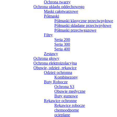
Ochrona twarzy
Ochrona układu oddechowego
Maski całotwarzowe
Półmaski
Półmaski klasyczne przeciwpyłowe
Półmaski składane przeciwpyłowe
Półmaski przeciwgazowe
Filtry
Seria 200
Seria 300
Seria 400
Zestawy
Ochrona głowy
Ochrona elektroizolacyjna
Obuwie, odzież, rękawice
Odzież ochronna
Kombinezony
Buty Robocze
Ochrona S3
Obuwie medyczne
Buty gumowe
Rękawice ochronne
Rękawice robocze
chemoodporne
ocieplane