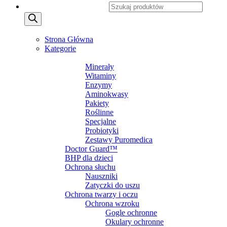
Wyszukiwarka produktów
MENU
MENU
Strona Główna
Kategorie
SUPLEMENTY DIETY
Minerały
Witaminy
Enzymy
Aminokwasy
Pakiety
Roślinne
Specjalne
Probiotyki
Zestawy Puromedica
Doctor Guard™
BHP dla dzieci
Ochrona słuchu
Nauszniki
Zatyczki do uszu
Ochrona twarzy i oczu
Ochrona wzroku
Gogle ochronne
Okulary ochronne