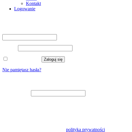
Kontakt
Logowanie
Logowanie
Nazwa użytkownika lub adres e-mail
*
Hasło
*
Zapamiętaj mnie
Zaloguj się
Nie pamiętasz hasła?
Zarejestruj się
Adres e-mail
*
Na adres e-mail zostanie wysłany odnośnik do ustawienia nowego
hasła.
Twoje dane osobowe będą wykorzystywane w celu usprawnienia
korzystania z tej witryny, zarządzania dostępem do konta oraz do
innych celów opisanych w naszej
polityka prywatności
.