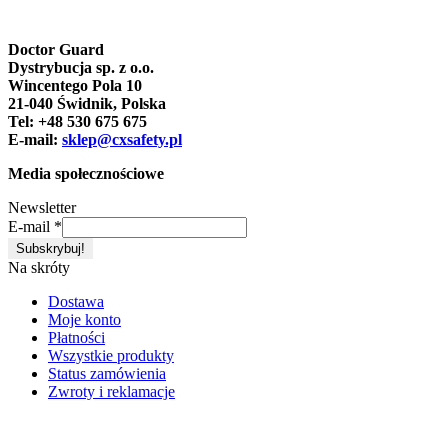
Doctor Guard
Dystrybucja sp. z o.o.
Wincentego Pola 10
21-040 Świdnik, Polska
Tel: +48 530 675 675
E-mail:
sklep@cxsafety.pl
Media społecznościowe
Newsletter
E-mail
*
Na skróty
Dostawa
Moje konto
Płatności
Wszystkie produkty
Status zamówienia
Zwroty i reklamacje
Copyright 2026 ©
CXSafety.pl