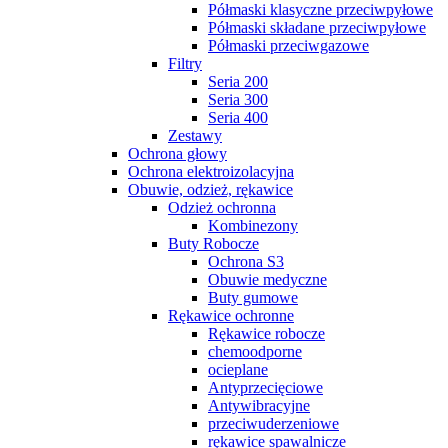
Półmaski klasyczne przeciwpyłowe
Półmaski składane przeciwpyłowe
Półmaski przeciwgazowe
Filtry
Seria 200
Seria 300
Seria 400
Zestawy
Ochrona głowy
Ochrona elektroizolacyjna
Obuwie, odzież, rękawice
Odzież ochronna
Kombinezony
Buty Robocze
Ochrona S3
Obuwie medyczne
Buty gumowe
Rękawice ochronne
Rękawice robocze
chemoodporne
ocieplane
Antyprzecięciowe
Antywibracyjne
przeciwuderzeniowe
rękawice spawalnicze