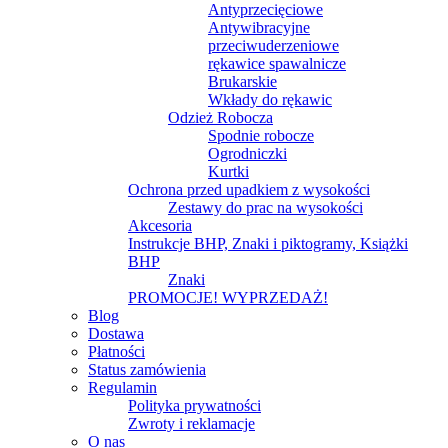
Antyprzecięciowe
Antywibracyjne
przeciwuderzeniowe
rękawice spawalnicze
Brukarskie
Wkłady do rękawic
Odzież Robocza
Spodnie robocze
Ogrodniczki
Kurtki
Ochrona przed upadkiem z wysokości
Zestawy do prac na wysokości
Akcesoria
Instrukcje BHP, Znaki i piktogramy, Książki
BHP
Znaki
PROMOCJE! WYPRZEDAŻ!
Blog
Dostawa
Płatności
Status zamówienia
Regulamin
Polityka prywatności
Zwroty i reklamacje
O nas