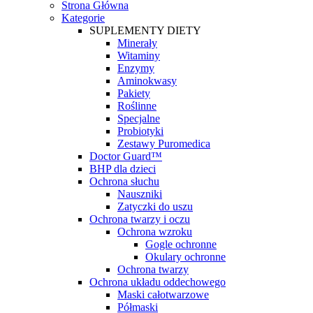
Strona Główna
Kategorie
SUPLEMENTY DIETY
Minerały
Witaminy
Enzymy
Aminokwasy
Pakiety
Roślinne
Specjalne
Probiotyki
Zestawy Puromedica
Doctor Guard™
BHP dla dzieci
Ochrona słuchu
Nauszniki
Zatyczki do uszu
Ochrona twarzy i oczu
Ochrona wzroku
Gogle ochronne
Okulary ochronne
Ochrona twarzy
Ochrona układu oddechowego
Maski całotwarzowe
Półmaski