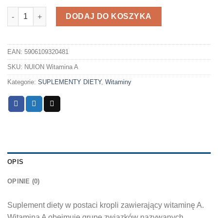
ilość Witamina A NUION
DODAJ DO KOSZYKA
EAN:
5906109320481
SKU:
NUION Witamina A
Kategorie:
SUPLEMENTY DIETY
,
Witaminy
OPIS
OPINIE (0)
Suplement diety w postaci kropli zawierający witaminę A.
Witamina A obejmuje grupę związków nazywanych