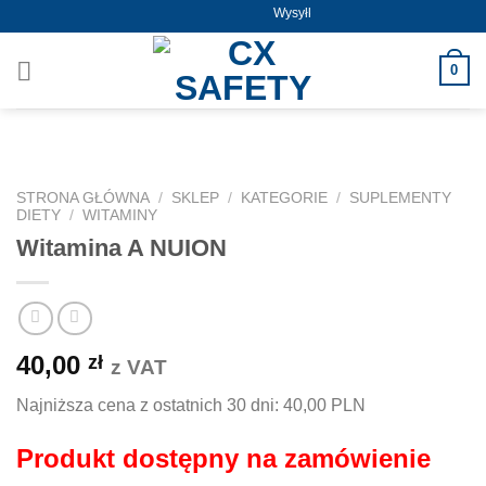
Skip
Wysyłka już od 5,50zł !
to
content
0
STRONA GŁÓWNA
/
SKLEP
/
KATEGORIE
/
SUPLEMENTY
DIETY
/
WITAMINY
Witamina A NUION
40,00
zł
z VAT
Najniższa cena z ostatnich 30 dni:
40,00 PLN
Produkt dostępny na zamówienie