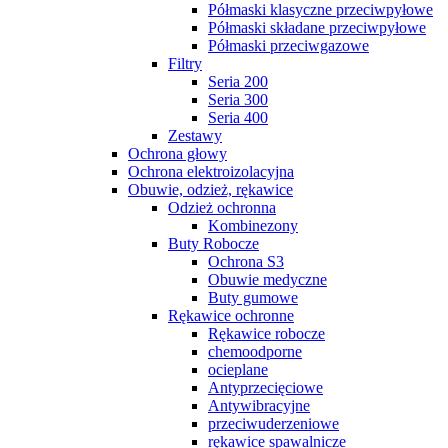
Półmaski klasyczne przeciwpyłowe
Półmaski składane przeciwpyłowe
Półmaski przeciwgazowe
Filtry
Seria 200
Seria 300
Seria 400
Zestawy
Ochrona głowy
Ochrona elektroizolacyjna
Obuwie, odzież, rękawice
Odzież ochronna
Kombinezony
Buty Robocze
Ochrona S3
Obuwie medyczne
Buty gumowe
Rękawice ochronne
Rękawice robocze
chemoodporne
ocieplane
Antyprzecięciowe
Antywibracyjne
przeciwuderzeniowe
rękawice spawalnicze