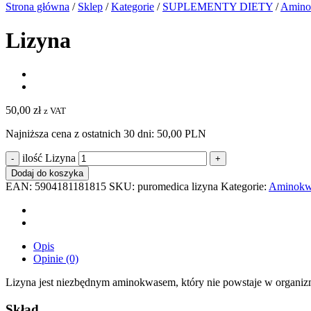
Strona główna
/
Sklep
/
Kategorie
/
SUPLEMENTY DIETY
/
Amino
Lizyna
50,00
zł
z VAT
Najniższa cena z ostatnich 30 dni:
50,00 PLN
ilość Lizyna
Dodaj do koszyka
EAN:
5904181181815
SKU:
puromedica lizyna
Kategorie:
Aminokw
Opis
Opinie (0)
Lizyna jest niezbędnym aminokwasem, który nie powstaje w organiz
Skład