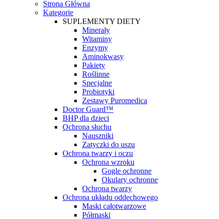
Strona Główna
Kategorie
SUPLEMENTY DIETY
Minerały
Witaminy
Enzymy
Aminokwasy
Pakiety
Roślinne
Specjalne
Probiotyki
Zestawy Puromedica
Doctor Guard™
BHP dla dzieci
Ochrona słuchu
Nauszniki
Zatyczki do uszu
Ochrona twarzy i oczu
Ochrona wzroku
Gogle ochronne
Okulary ochronne
Ochrona twarzy
Ochrona układu oddechowego
Maski całotwarzowe
Półmaski