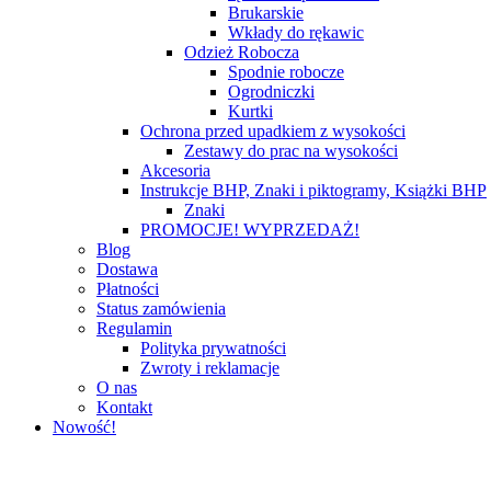
Brukarskie
Wkłady do rękawic
Odzież Robocza
Spodnie robocze
Ogrodniczki
Kurtki
Ochrona przed upadkiem z wysokości
Zestawy do prac na wysokości
Akcesoria
Instrukcje BHP, Znaki i piktogramy, Książki BHP
Znaki
PROMOCJE! WYPRZEDAŻ!
Blog
Dostawa
Płatności
Status zamówienia
Regulamin
Polityka prywatności
Zwroty i reklamacje
O nas
Kontakt
Nowość!