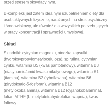
przed stresem oksydacyjnym.
B-kompleks jest zatem idealnym uzupełnieniem diety dla
osób aktywnych fizycznie, narażonych na stres psychiczny
i środowiskowy, ale również dla wszystkich potrzebujących
w pracy koncentracji i sprawności umysłowej.
Skład
Składniki: cytrynian magnezu, otoczka kapsułki
(hydroksypropylometyloceluloza), spirulina, cytrynian
cynku, witamina B5 (kwas pantotenowy), witamina B3
(niacynamid/amid kwasu nikotynowego), witamina B1
(tiamina), witamina B2 (ryboflawina), witamina B6
(pirydoksalo-5-fosforan), witamina B12
(metylokobalamina), witamina B12 (cyjanokobalamina),
folian MTHF (L -metylotetrahydrofolian wapnia), kwas
foliowy.