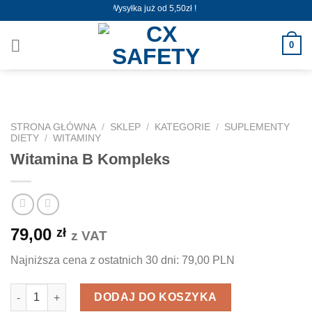
Skip
Wysyłka już od 5,50zł !
to
content
0
STRONA GŁÓWNA
/
SKLEP
/
KATEGORIE
/
SUPLEMENTY
DIETY
/
WITAMINY
Witamina B Kompleks
79,00
zł
z VAT
Najniższa cena z ostatnich 30 dni:
79,00 PLN
ilość Witamina B Kompleks
DODAJ DO KOSZYKA