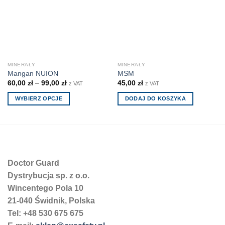
MINERAŁY
MINERAŁY
Mangan NUION
MSM
60,00
zł
–
99,00
zł
45,00
zł
z VAT
z VAT
WYBIERZ OPCJE
DODAJ DO KOSZYKA
Ten
produkt
ma
wiele
wariantów.
Doctor Guard
Opcje
można
Dystrybucja sp. z o.o.
wybrać
Wincentego Pola 10
na
21-040 Świdnik, Polska
stronie
Tel: +48 530 675 675
produktu