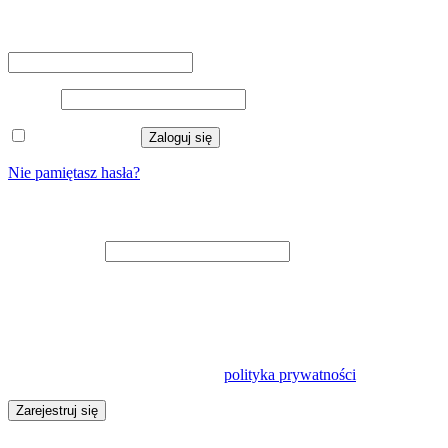
Logowanie
Nazwa użytkownika lub adres e-mail
*
Hasło
*
Zapamiętaj mnie
Zaloguj się
Nie pamiętasz hasła?
Zarejestruj się
Adres e-mail
*
Na adres e-mail zostanie wysłany odnośnik do ustawienia nowego
hasła.
Twoje dane osobowe będą wykorzystywane w celu usprawnienia
korzystania z tej witryny, zarządzania dostępem do konta oraz do
innych celów opisanych w naszej
polityka prywatności
.
Zarejestruj się