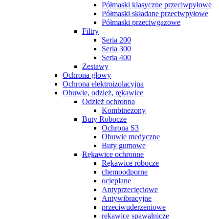
Półmaski klasyczne przeciwpyłowe
Półmaski składane przeciwpyłowe
Półmaski przeciwgazowe
Filtry
Seria 200
Seria 300
Seria 400
Zestawy
Ochrona głowy
Ochrona elektroizolacyjna
Obuwie, odzież, rękawice
Odzież ochronna
Kombinezony
Buty Robocze
Ochrona S3
Obuwie medyczne
Buty gumowe
Rękawice ochronne
Rękawice robocze
chemoodporne
ocieplane
Antyprzecięciowe
Antywibracyjne
przeciwuderzeniowe
rękawice spawalnicze