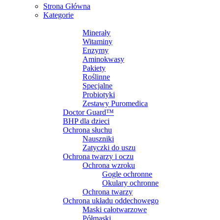
Strona Główna
Kategorie
SUPLEMENTY DIETY
Minerały
Witaminy
Enzymy
Aminokwasy
Pakiety
Roślinne
Specjalne
Probiotyki
Zestawy Puromedica
Doctor Guard™
BHP dla dzieci
Ochrona słuchu
Nauszniki
Zatyczki do uszu
Ochrona twarzy i oczu
Ochrona wzroku
Gogle ochronne
Okulary ochronne
Ochrona twarzy
Ochrona układu oddechowego
Maski całotwarzowe
Półmaski