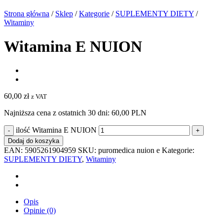
Strona główna
/
Sklep
/
Kategorie
/
SUPLEMENTY DIETY
/
Witaminy
Witamina E NUION
60,00
zł
z VAT
Najniższa cena z ostatnich 30 dni:
60,00 PLN
ilość Witamina E NUION
Dodaj do koszyka
EAN:
5905261904959
SKU:
puromedica nuion e
Kategorie:
SUPLEMENTY DIETY
,
Witaminy
Opis
Opinie (0)