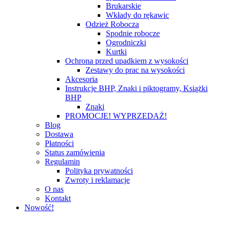
Brukarskie
Wkłady do rękawic
Odzież Robocza
Spodnie robocze
Ogrodniczki
Kurtki
Ochrona przed upadkiem z wysokości
Zestawy do prac na wysokości
Akcesoria
Instrukcje BHP, Znaki i piktogramy, Książki
BHP
Znaki
PROMOCJE! WYPRZEDAŻ!
Blog
Dostawa
Płatności
Status zamówienia
Regulamin
Polityka prywatności
Zwroty i reklamacje
O nas
Kontakt
Nowość!