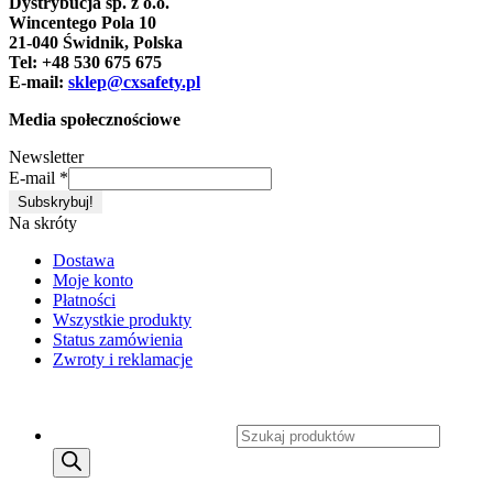
Dystrybucja sp. z o.o.
Wincentego Pola 10
21-040 Świdnik, Polska
Tel: +48 530 675 675
E-mail:
sklep@cxsafety.pl
Media społecznościowe
Newsletter
E-mail
*
Na skróty
Dostawa
Moje konto
Płatności
Wszystkie produkty
Status zamówienia
Zwroty i reklamacje
Copyright 2026 ©
CXSafety.pl
Wyszukiwarka produktów
MENU
MENU