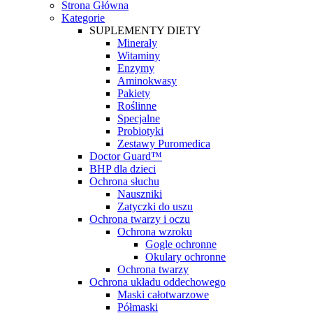
Strona Główna
Kategorie
SUPLEMENTY DIETY
Minerały
Witaminy
Enzymy
Aminokwasy
Pakiety
Roślinne
Specjalne
Probiotyki
Zestawy Puromedica
Doctor Guard™
BHP dla dzieci
Ochrona słuchu
Nauszniki
Zatyczki do uszu
Ochrona twarzy i oczu
Ochrona wzroku
Gogle ochronne
Okulary ochronne
Ochrona twarzy
Ochrona układu oddechowego
Maski całotwarzowe
Półmaski