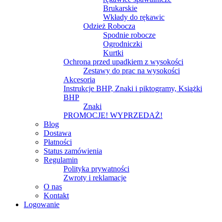
Brukarskie
Wkłady do rękawic
Odzież Robocza
Spodnie robocze
Ogrodniczki
Kurtki
Ochrona przed upadkiem z wysokości
Zestawy do prac na wysokości
Akcesoria
Instrukcje BHP, Znaki i piktogramy, Książki
BHP
Znaki
PROMOCJE! WYPRZEDAŻ!
Blog
Dostawa
Płatności
Status zamówienia
Regulamin
Polityka prywatności
Zwroty i reklamacje
O nas
Kontakt
Logowanie