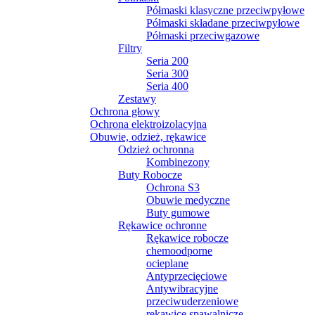
Półmaski klasyczne przeciwpyłowe
Półmaski składane przeciwpyłowe
Półmaski przeciwgazowe
Filtry
Seria 200
Seria 300
Seria 400
Zestawy
Ochrona głowy
Ochrona elektroizolacyjna
Obuwie, odzież, rękawice
Odzież ochronna
Kombinezony
Buty Robocze
Ochrona S3
Obuwie medyczne
Buty gumowe
Rękawice ochronne
Rękawice robocze
chemoodporne
ocieplane
Antyprzecięciowe
Antywibracyjne
przeciwuderzeniowe
rękawice spawalnicze