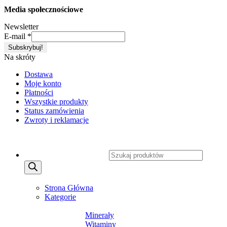
Media społecznościowe
Newsletter
E-mail
*
Na skróty
Dostawa
Moje konto
Płatności
Wszystkie produkty
Status zamówienia
Zwroty i reklamacje
Copyright 2026 ©
CXSafety.pl
Wyszukiwarka produktów
MENU
MENU
Strona Główna
Kategorie
SUPLEMENTY DIETY
Minerały
Witaminy