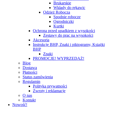
Brukarskie
Wkłady do rękawic
Odzież Robocza
Spodnie robocze
Ogrodniczki
Kurtki
Ochrona przed upadkiem z wysokości
Zestawy do prac na wysokości
Akcesoria
Instrukcje BHP, Znaki i piktogramy, Książki
BHP
Znaki
PROMOCJE! WYPRZEDAŻ!
Blog
Dostawa
Płatności
Status zamówienia
Regulamin
Polityka prywatności
Zwroty i reklamacje
O nas
Kontakt
Nowość!