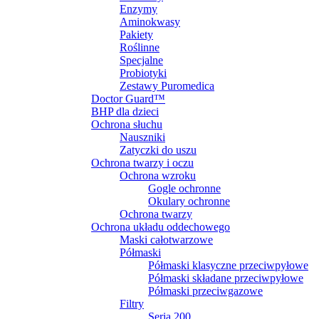
Enzymy
Aminokwasy
Pakiety
Roślinne
Specjalne
Probiotyki
Zestawy Puromedica
Doctor Guard™
BHP dla dzieci
Ochrona słuchu
Nauszniki
Zatyczki do uszu
Ochrona twarzy i oczu
Ochrona wzroku
Gogle ochronne
Okulary ochronne
Ochrona twarzy
Ochrona układu oddechowego
Maski całotwarzowe
Półmaski
Półmaski klasyczne przeciwpyłowe
Półmaski składane przeciwpyłowe
Półmaski przeciwgazowe
Filtry
Seria 200