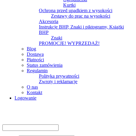
Kurtki
Ochrona przed upadkiem z wysokości
Zestawy do prac na wysokości
Akcesoria
Instrukcje BHP, Znaki i piktogramy, Książki
BHP
Znaki
PROMOCJE! WYPRZEDAŻ!
Blog
Dostawa
Płatności
Status zamówienia
Regulamin
Polityka prywatności
Zwroty i reklamacje
O nas
Kontakt
Logowanie
Logowanie
Nazwa użytkownika lub adres e-mail
*