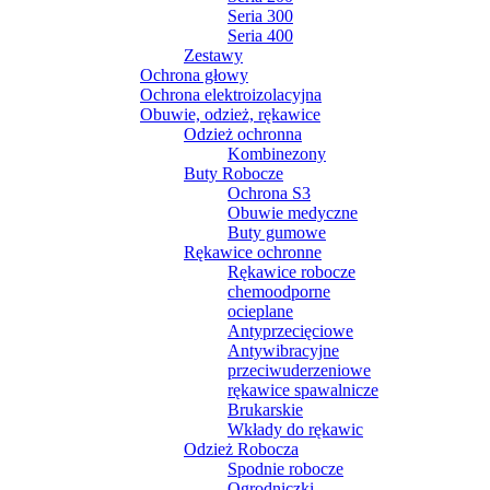
Seria 300
Seria 400
Zestawy
Ochrona głowy
Ochrona elektroizolacyjna
Obuwie, odzież, rękawice
Odzież ochronna
Kombinezony
Buty Robocze
Ochrona S3
Obuwie medyczne
Buty gumowe
Rękawice ochronne
Rękawice robocze
chemoodporne
ocieplane
Antyprzecięciowe
Antywibracyjne
przeciwuderzeniowe
rękawice spawalnicze
Brukarskie
Wkłady do rękawic
Odzież Robocza
Spodnie robocze
Ogrodniczki