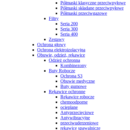
Półmaski klasyczne przeciwpyłowe
Półmaski składane przeciwpyłowe
Półmaski przeciwgazowe
Filtry
Seria 200
Seria 300
Seria 400
Zestawy
Ochrona głowy
Ochrona elektroizolacyjna
Obuwie, odzież, rękawice
Odzież ochronna
Kombinezony
Buty Robocze
Ochrona S3
Obuwie medyczne
Buty gumowe
Rękawice ochronne
Rękawice robocze
chemoodporne
ocieplane
Antyprzecięciowe
Antywibracyjne
przeciwuderzeniowe
rękawice spawalnicze