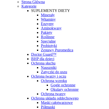
Strona Główna
Kategorie
SUPLEMENTY DIETY
Minerały
Witaminy
Enzymy
Aminokwasy
Pakiety
Roślinne
Specjalne
Probiotyki
Zestawy Puromedica
Doctor Guard™
BHP dla dzieci
Ochrona słuchu
Nauszniki
Zatyczki do uszu
Ochrona twarzy i oczu
Ochrona wzroku
Gogle ochronne
Okulary ochronne
Ochrona twarzy
Ochrona układu oddechowego
Maski całotwarzowe
Półmaski